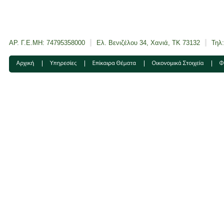
ΑΡ. Γ.Ε.ΜΗ: 74795358000
Ελ. Βενιζέλου 34, Χανιά, ΤΚ 73132
Τηλ