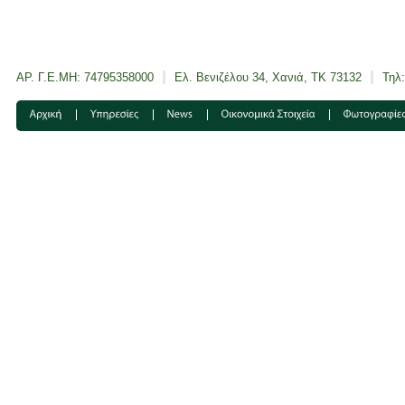
ΑΡ. Γ.Ε.ΜΗ: 74795358000
Ελ. Βενιζέλου 34, Χανιά, ΤΚ 73132
Τηλ