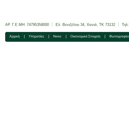
ΑΡ. Γ.Ε.ΜΗ: 74795358000
Ελ. Βενιζέλου 34, Χανιά, ΤΚ 73132
Τηλ