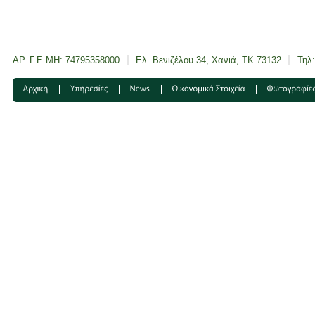
ΑΡ. Γ.Ε.ΜΗ: 74795358000
Ελ. Βενιζέλου 34, Χανιά, ΤΚ 73132
Τηλ