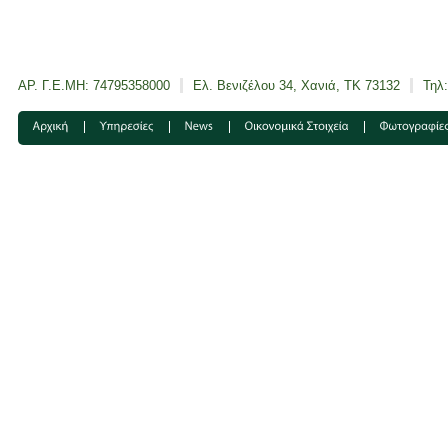
ΑΡ. Γ.Ε.ΜΗ: 74795358000
Ελ. Βενιζέλου 34, Χανιά, ΤΚ 73132
Τηλ