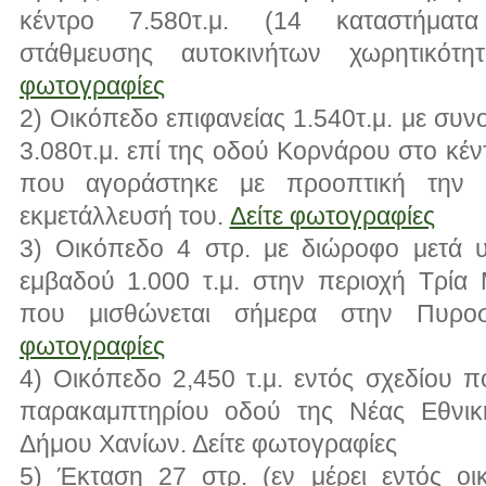
κέντρο 7.580τ.μ. (14 καταστήμα
στάθμευσης αυτοκινήτων χωρητικό
φωτογραφίες
2) Οικόπεδο επιφανείας 1.540τ.μ. με συ
3.080τ.μ. επί της οδού Κορνάρου στο κέ
που αγοράστηκε με προοπτική την ε
εκμετάλλευσή του.
Δείτε φωτογραφίες
3) Οικόπεδο 4 στρ. με διώροφο μετά υ
εμβαδού 1.000 τ.μ. στην περιοχή Τρία
που μισθώνεται σήμερα στην Πυρο
φωτογραφίες
4) Οικόπεδο 2,450 τ.μ. εντός σχεδίου π
παρακαμπτηρίου οδού της Νέας Εθνι
Δήμου Χανίων. Δείτε φωτογραφίες
5) Έκταση 27 στρ. (εν μέρει εντός οι