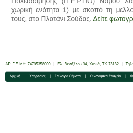
Πολεοδόμησης (Π.Ε.Ρ.ΠΟ) Νομού Χαν
χωρική ενότητα 1) με σκοπό τη μελλον
τους, στο Πλατάνι Σούδας.
Δείτε φωτογρ
ΑΡ. Γ.Ε.ΜΗ: 74795358000
Ελ. Βενιζέλου 34, Χανιά, ΤΚ 73132
Τηλ