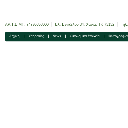
ΑΡ. Γ.Ε.ΜΗ: 74795358000
Ελ. Βενιζέλου 34, Χανιά, ΤΚ 73132
Τηλ