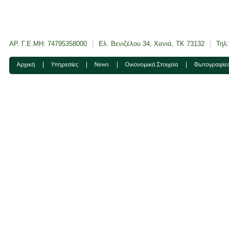
ΑΡ. Γ.Ε.ΜΗ: 74795358000
Ελ. Βενιζέλου 34, Χανιά, ΤΚ 73132
Τηλ