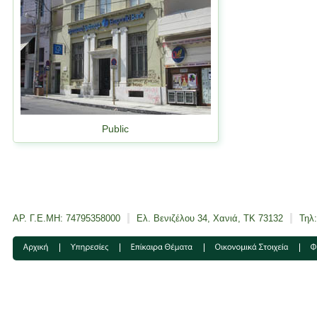
Public
ΑΡ. Γ.Ε.ΜΗ: 74795358000
Ελ. Βενιζέλου 34, Χανιά, ΤΚ 73132
Τηλ