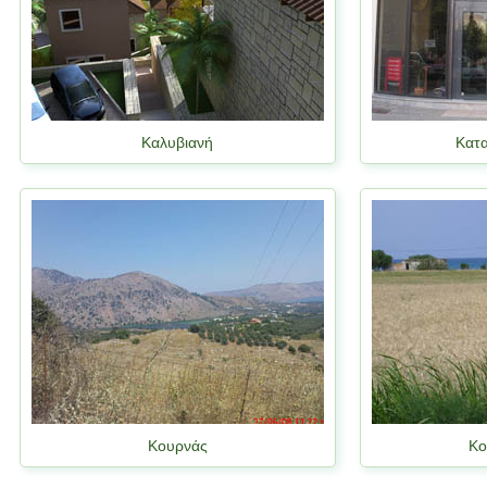
Καλυβιανή
Κατ
Κουρνάς
Κο