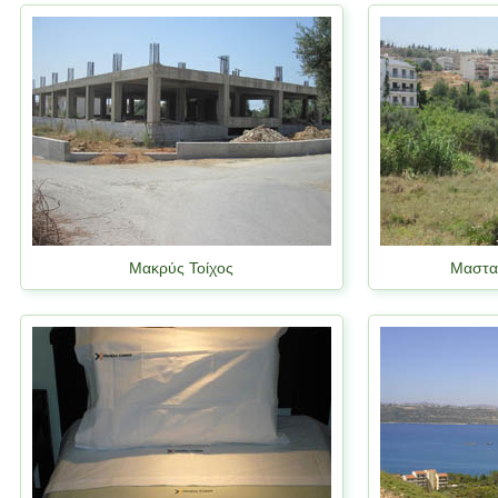
Μακρύς Τοίχος
Μαστα