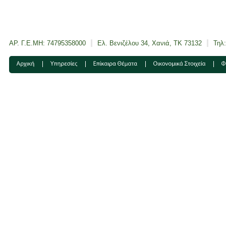
ΑΡ. Γ.Ε.ΜΗ: 74795358000
Ελ. Βενιζέλου 34, Χανιά, ΤΚ 73132
Τηλ